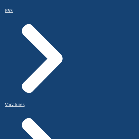
RSS
Vacatures