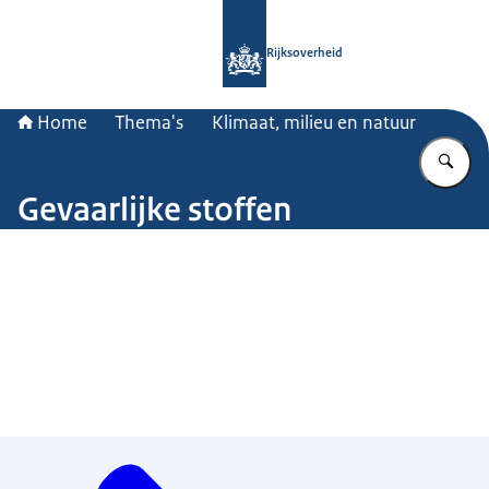
Naar de homepage van Rijksoverheid
Rijksoverheid
Home
Thema's
Klimaat, milieu en natuur
Vu
Gevaarlijke stoffen
Beeld: Riesjard Schropp
Menu