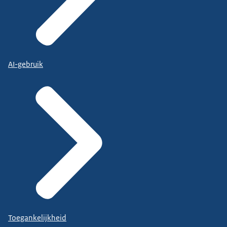
AI-gebruik
Toegankelijkheid