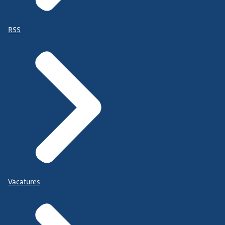
RSS
Vacatures