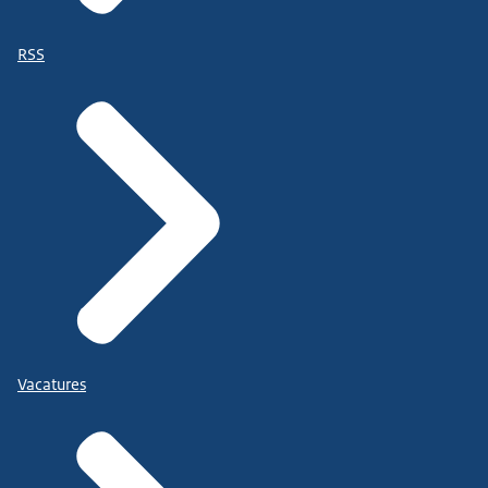
RSS
Vacatures