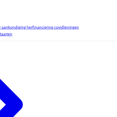
r aankondiging herfinanciering covidleningen
Maarten