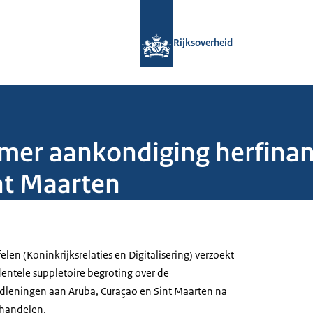
Naar de homepage van Rijksoverheid
Rijksoverheid
mer aankondiging herfinan
nt Maarten
elen (Koninkrijksrelaties en Digitalisering) verzoekt
dentele suppletoire begroting over de
idleningen aan Aruba, Curaçao en Sint Maarten na
ehandelen.