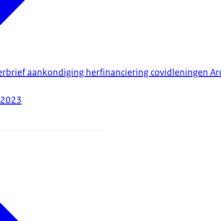
erbrief aankondiging herfinanciering covidleningen A
-2023