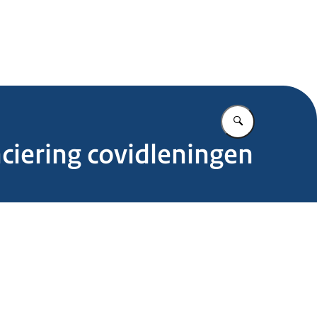
.nl
Vul in wat u z
ciering covidleningen