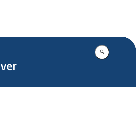
.nl
Vul in wat u z
over
n