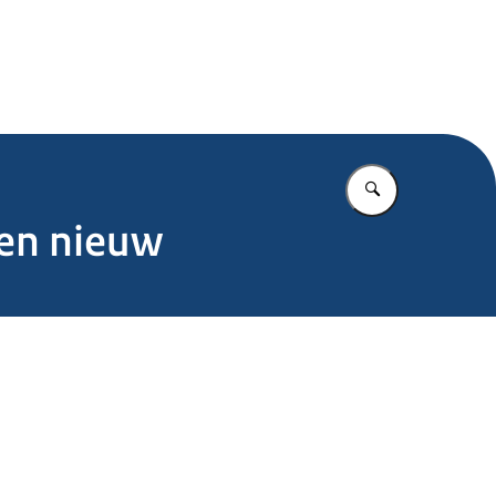
.nl
Vul in wat u z
ken nieuw