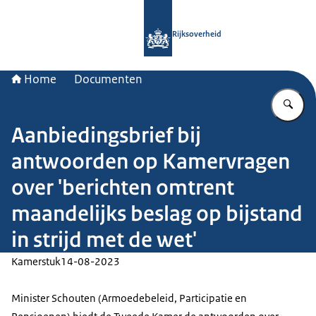
Naar de homepage van Rijksoverheid
Rijksoverheid
Home
Documenten
Vu
Aanbiedingsbrief bij
antwoorden op Kamervragen
over 'berichten omtrent
maandelijks beslag op bijstand
in strijd met de wet'
Kamerstuk
14-08-2023
Minister Schouten (Armoedebeleid, Participatie en