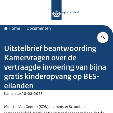
Naar de homepage van Rijksoverheid
Rijksoverheid
Home
Documenten
Vu
Uitstelbrief beantwoording
Kamervragen over de
vertraagde invoering van bijna
gratis kinderopvang op BES-
eilanden
Kamerstuk
18-08-2023
Minister Van Gennip (SZW) en minister Schouten