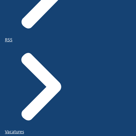
RSS
Vacatures