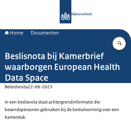
Naar de homepage van Rijksoverheid
Rijksoverheid
Home
Documenten
Vu
Beslisnota bij Kamerbrief
waarborgen European Health
Data Space
Beleidsnota
22-08-2023
In een beslisnota staat achtergrondinformatie die
bewindspersonen gebruiken bij de besluitvorming over een
Kamerstuk.