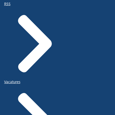
RSS
Vacatures