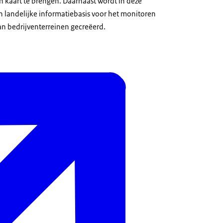
n kaart te brengen. Daarnaast wordt in deze
 landelijke informatiebasis voor het monitoren
n bedrijventerreinen gecreëerd.