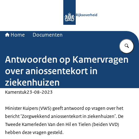
Naar de homepage van Rijksoverheid
Rijksoverheid
Home
Documenten
Vu
Antwoorden op Kamervragen
over aniossentekort in
ziekenhuizen
Kamerstuk
23-08-2023
Minister Kuipers (VWS) geeft antwoord op vragen over het
bericht ‘Zorgwekkend aniossentekort in ziekenhuizen’. De
Tweede Kamerleden Van den Hil en Tielen (beiden VVD)
hebben deze vragen gesteld.