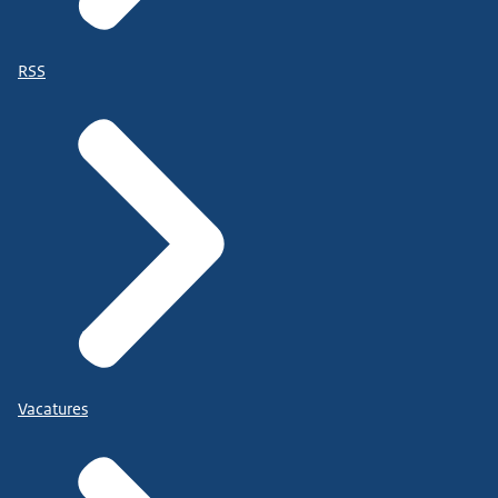
RSS
Vacatures