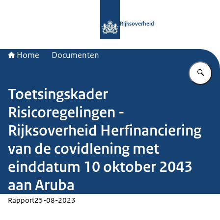
Naar de homepage van Rijksoverheid
Rijksoverheid
Home
Documenten
Vu
Toetsingskader
Risicoregelingen -
Rijksoverheid Herfinanciering
van de covidlening met
einddatum 10 oktober 2043
aan Aruba
Rapport
25-08-2023