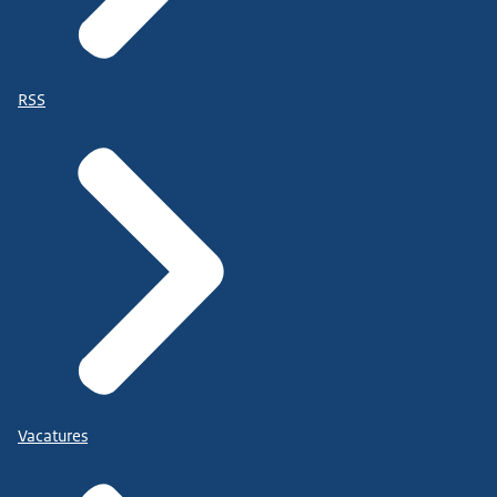
RSS
Vacatures