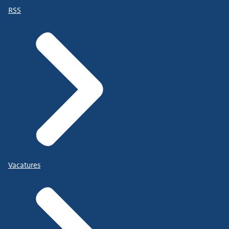
RSS
Vacatures