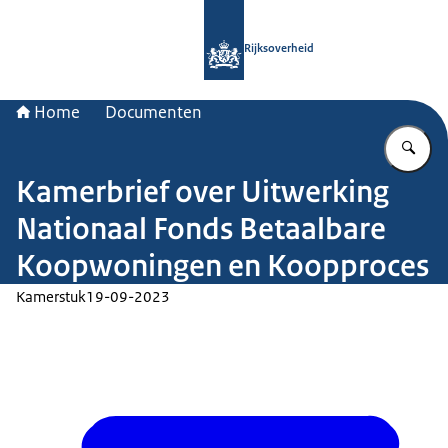
Naar de homepage van Rijksoverheid
Rijksoverheid
Home
Documenten
Vu
Kamerbrief over Uitwerking
Nationaal Fonds Betaalbare
Koopwoningen en Koopproces
Kamerstuk
19-09-2023