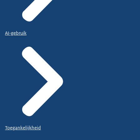
AI-gebruik
Toegankelijkheid