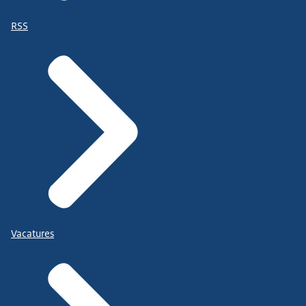
RSS
Vacatures