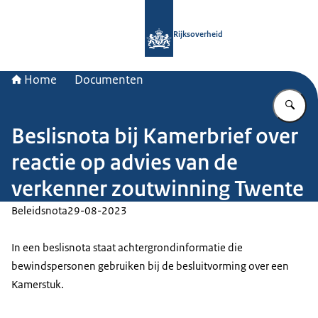
Naar de homepage van Rijksoverheid
Rijksoverheid
Home
Documenten
Vu
Beslisnota bij Kamerbrief over
reactie op advies van de
verkenner zoutwinning Twente
Beleidsnota
29-08-2023
In een beslisnota staat achtergrondinformatie die
bewindspersonen gebruiken bij de besluitvorming over een
Kamerstuk.