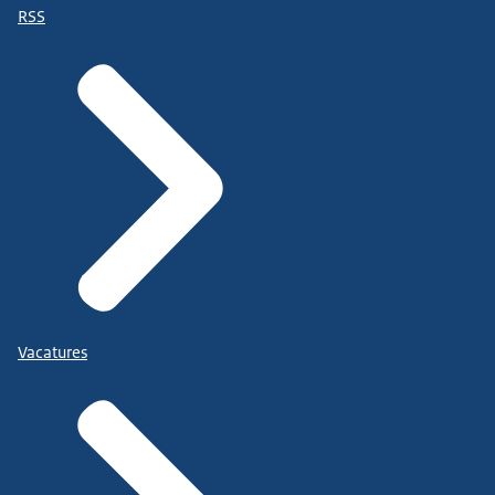
RSS
Vacatures