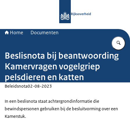
Naar de homepage van Rijksoverheid
Rijksoverheid
Home
Documenten
Vu
Beslisnota bij beantwoording
Kamervragen vogelgriep
pelsdieren en katten
Beleidsnota
02-08-2023
In een beslisnota staat achtergrondinformatie die
bewindspersonen gebruiken bij de besluitvorming over een
Kamerstuk.