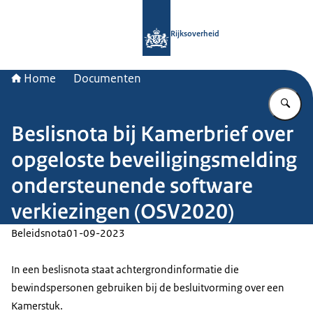
Naar de homepage van Rijksoverheid
Rijksoverheid
Home
Documenten
Vu
Beslisnota bij Kamerbrief over
opgeloste beveiligingsmelding
ondersteunende software
verkiezingen (OSV2020)
Beleidsnota
01-09-2023
In een beslisnota staat achtergrondinformatie die
bewindspersonen gebruiken bij de besluitvorming over een
Kamerstuk.