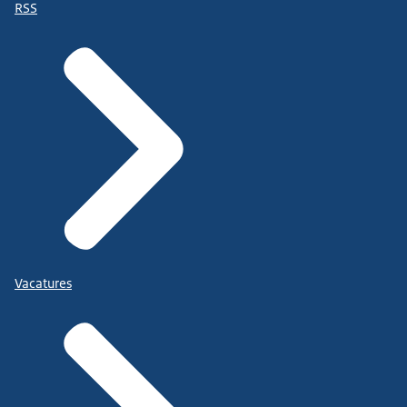
RSS
Vacatures