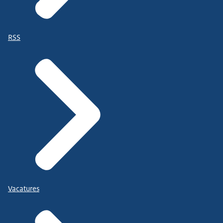
RSS
Vacatures