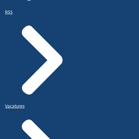
RSS
Vacatures