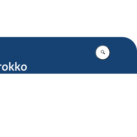
.nl
Vul in wat u z
arokko