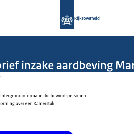
Naar de homepage van Rijksoverheid
Rijksoverheid
brief inzake aardbeving M
3
 achtergrondinformatie die bewindspersonen
tvorming over een Kamerstuk.