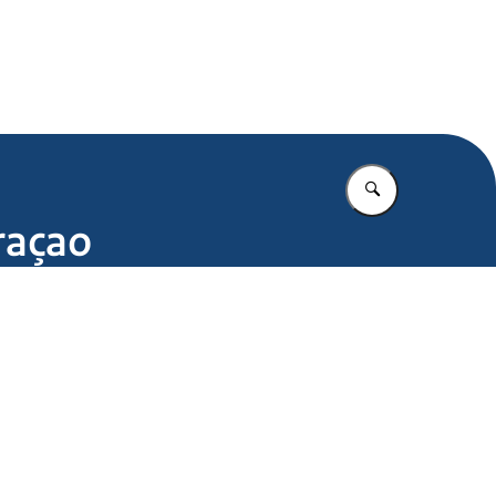
.nl
Vul in wat u z
raçao