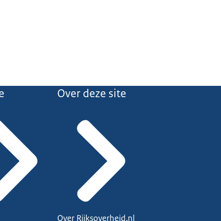
e
Over deze site
Over Rijksoverheid.nl