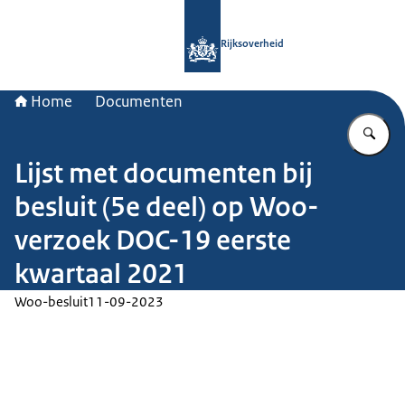
Naar de homepage van Rijksoverheid
Rijksoverheid
Home
Documenten
Vu
Lijst met documenten bij
besluit (5e deel) op Woo-
verzoek DOC-19 eerste
kwartaal 2021
Woo-besluit
11-09-2023