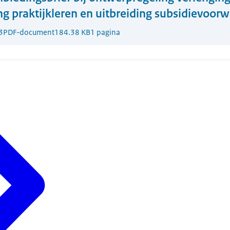
ng praktijkleren en uitbreiding subsidievoor
3
PDF-document
184.38 KB
1 pagina