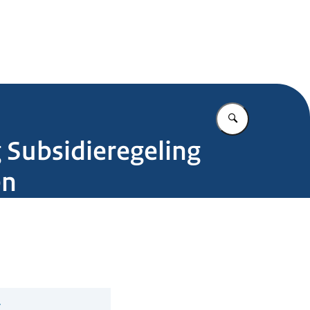
.nl
Vul in wat u z
 Subsidieregeling
en
g