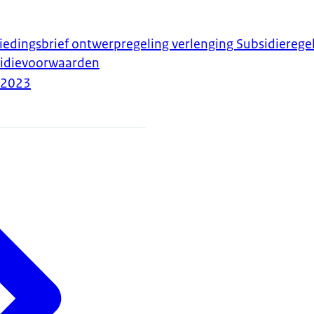
iedingsbrief ontwerpregeling verlenging Subsidieregel
sidievoorwaarden
-2023