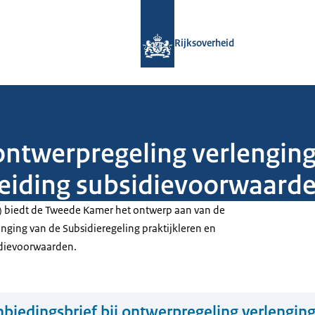
Naar de homepage van Rijksoverheid
Rijksoverheid
 ontwerpregeling verlenging
breiding subsidievoorwaard
) biedt de Tweede Kamer het ontwerp aan van de
nging van de Subsidieregeling praktijkleren en
idievoorwaarden.
biedingsbrief bij ontwerpregeling verlengin