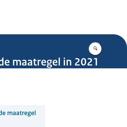
.nl
Vul in wat u z
de maatregel in 2021
de maatregel