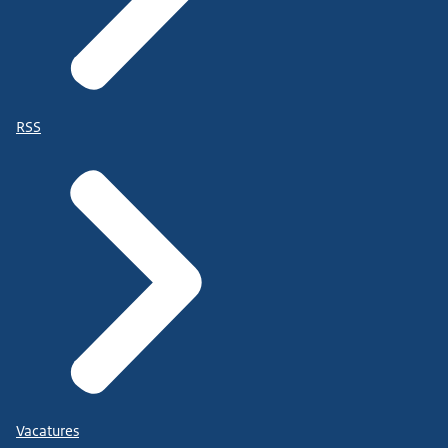
RSS
Vacatures