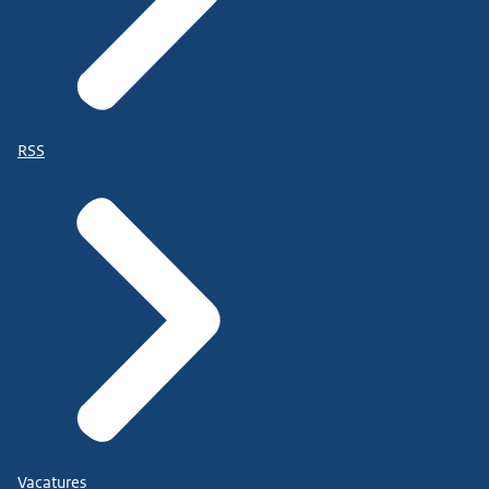
RSS
Vacatures