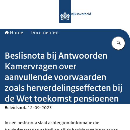
Naar de homepage van Rijksoverheid
Rijksoverheid
Home
Documenten
Vu
Beslisnota bij Antwoorden
Kamervragen over
aanvullende voorwaarden
zoals herverdelingseffecten bij
de Wet toekomst pensioenen
Beleidsnota
12-09-2023
In een beslisnota staat achtergrondinformatie die