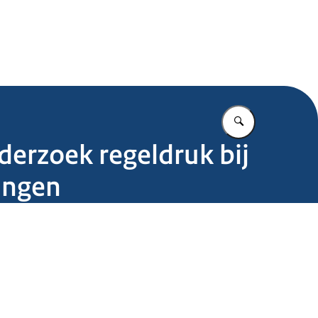
.nl
Vul in wat u z
derzoek regeldruk bij
lingen