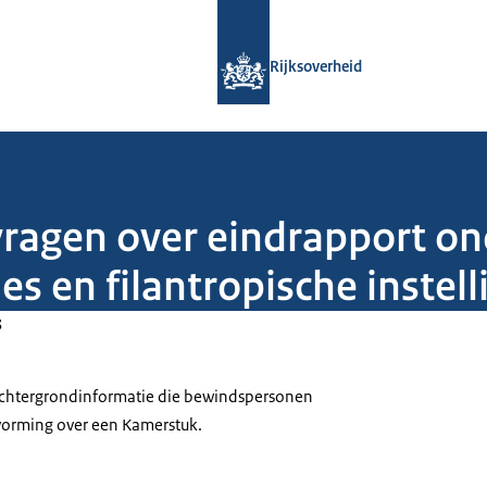
Naar de homepage van Rijksoverheid
Rijksoverheid
vragen over eindrapport on
ies en filantropische instel
3
 achtergrondinformatie die bewindspersonen
tvorming over een Kamerstuk.