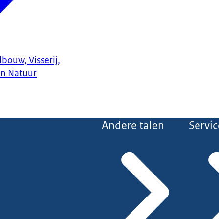
bouw, Visserij,
en Natuur
Andere talen
Servic