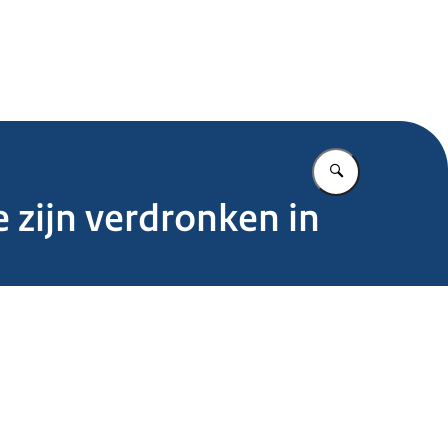
.nl
Vul in wat u z
 zijn verdronken in