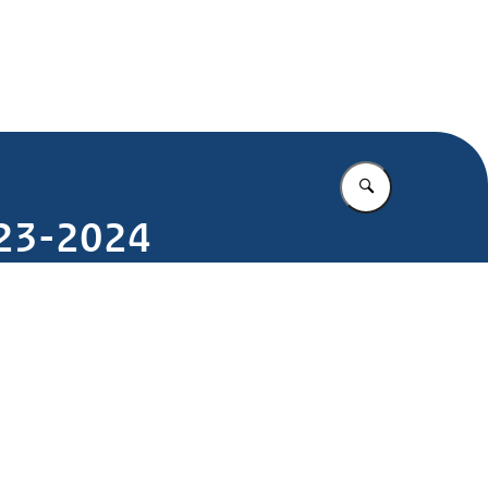
.nl
Vul in wat u z
023-2024