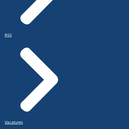
RSS
Vacatures