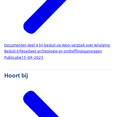
Documenten deel 4 bij besluit op Woo-verzoek over Wijziging
Besluit Erfgoedwet archeologie en ontheffingsaanvragen
Publicatie
15-09-2023
Hoort bij