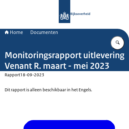
Naar de homepage van Rijksoverheid
Rijksoverheid
Home
Documenten
Vu
Monitoringsrapport uitlevering
Venant R. maart - mei 2023
Rapport
18-09-2023
Dit rapport is alleen beschikbaar in het Engels.