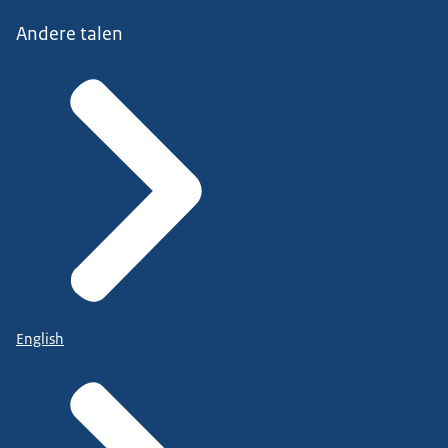
Andere talen
English