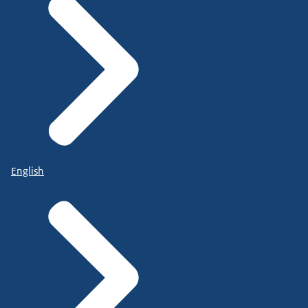
English