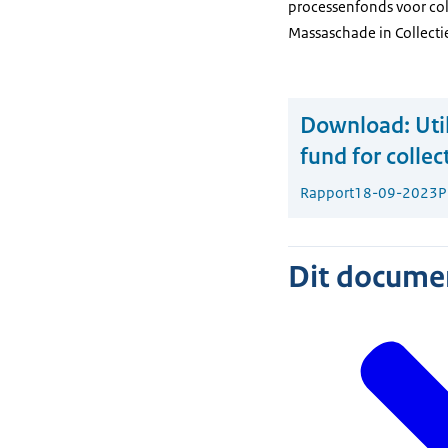
processenfonds voor col
Massaschade in Collecti
Download:
Uti
fund for colle
Rapport
18-09-2023
P
Dit document