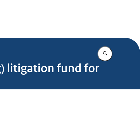
.nl
Vul in wat u z
) litigation fund for