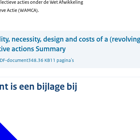
lectieve acties onder de Wet Afwikkeling
eve Actie (WAMCA).
lity, necessity, design and costs of a (revolving
ctive actions Summary
DF-document
348.36 KB
11 pagina's
 is een bijlage bij