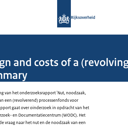
Naar de homepage van Rijksoverheid
Rijksoverheid
ign and costs of a (revolving
ummary
ng van het onderzoeksrapport 'Nut, noodzaak,
an een (revolverend) processenfonds voor
 rapport gaat over oinderzoek in opdracht van het
rzoek- en Documentatiecentrum (WODC). Het
 de vraag naar het nut en de noodzaak van een