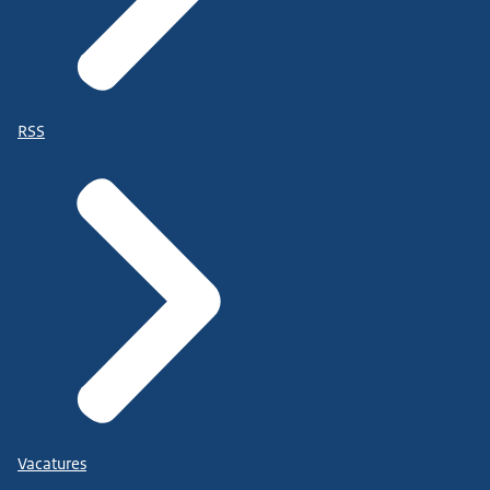
RSS
Vacatures