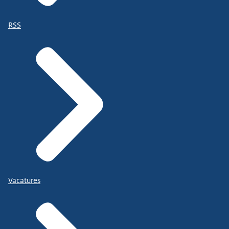
RSS
Vacatures