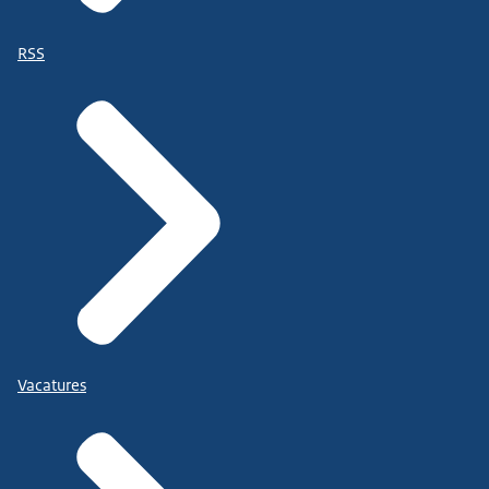
RSS
Vacatures