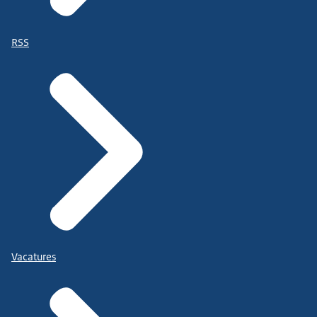
RSS
Vacatures