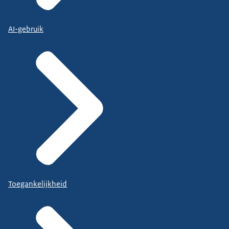
AI-gebruik
Toegankelijkheid