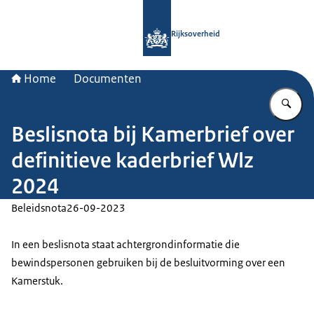
Naar de homepage van Rijksoverheid
Rijksoverheid
Home
Documenten
Vu
Beslisnota bij Kamerbrief over
definitieve kaderbrief Wlz
2024
Beleidsnota
26-09-2023
In een beslisnota staat achtergrondinformatie die
bewindspersonen gebruiken bij de besluitvorming over een
Kamerstuk.