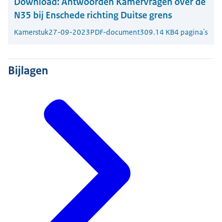
Download:
Antwoorden Kamervragen over de
N35 bij Enschede richting Duitse grens
Kamerstuk
27-09-2023
PDF-document
309.14 KB
4 pagina's
Bijlagen