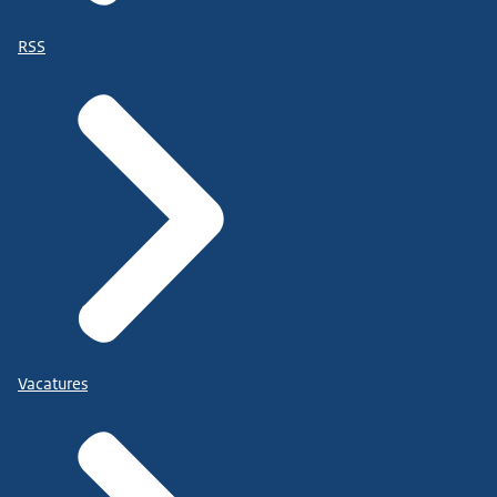
RSS
Vacatures