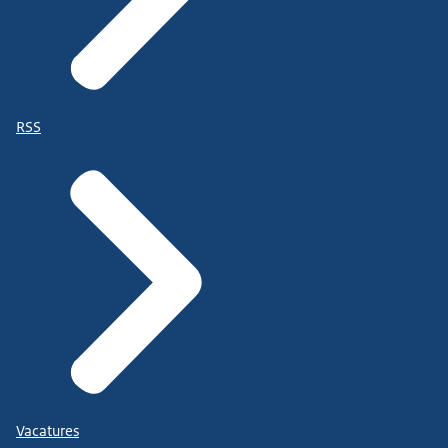
RSS
Vacatures