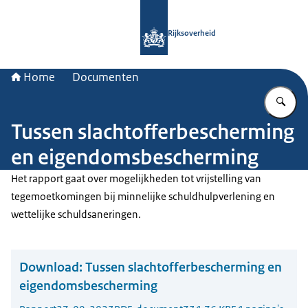
Naar de homepage van Rijksoverheid
Rijksoverheid
Home
Documenten
Vu
Tussen slachtofferbescherming
en eigendomsbescherming
Het rapport gaat over mogelijkheden tot vrijstelling van
tegemoetkomingen bij minnelijke schuldhulpverlening en
wettelijke schuldsaneringen.
Download:
Tussen slachtofferbescherming en
eigendomsbescherming