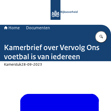
Naar de homepage van Rijksoverheid
Rijksoverheid
Home
Documenten
Vu
Kamerbrief over Vervolg Ons
voetbal is van iedereen
Kamerstuk
28-09-2023