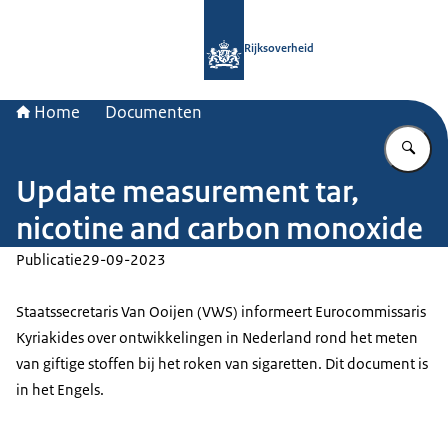
Naar de homepage van Rijksoverheid
Rijksoverheid
Home
Documenten
Vu
Update measurement tar,
nicotine and carbon monoxide
Publicatie
29-09-2023
Staatssecretaris Van Ooijen (VWS) informeert Eurocommissaris
Kyriakides over ontwikkelingen in Nederland rond het meten
van giftige stoffen bij het roken van sigaretten. Dit document is
in het Engels.