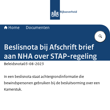
Naar de homepage van Rijksoverheid
Rijksoverheid
Home
Documenten
Vu
Beslisnota bij Afschrift brief
aan NHA over STAP-regeling
Beleidsnota
03-08-2023
In een beslisnota staat achtergrondinformatie die
bewindspersonen gebruiken bij de besluitvorming over een
Kamerstuk.