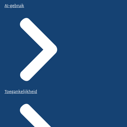
AI-gebruik
Toegankelijkheid