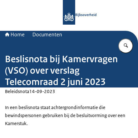
Naar de homepage van Rijksoverheid
Rijksoverheid
Home
Documenten
Vu
Beslisnota bij Kamervragen
(VSO) over verslag
Telecomraad 2 juni 2023
Beleidsnota
14-09-2023
In een beslisnota staat achtergrondinformatie die
bewindspersonen gebruiken bij de besluitvorming over een
Kamerstuk.