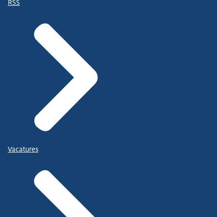
RSS
Vacatures