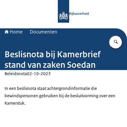
Naar de homepage van Rijksoverheid
Rijksoverheid
Home
Documenten
Vu
Beslisnota bij Kamerbrief
stand van zaken Soedan
Beleidsnota
02-10-2023
In een beslisnota staat achtergrondinformatie die
bewindspersonen gebruiken bij de besluitvorming over een
Kamerstuk.