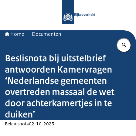
Naar de homepage van Rijksoverheid
Rijksoverheid
Home
Documenten
Vu
Beslisnota bij uitstelbrief
antwoorden Kamervragen
‘Nederlandse gemeenten
overtreden massaal de wet
door achterkamertjes in te
duiken’
Beleidsnota
02-10-2023