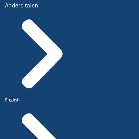
Andere talen
English