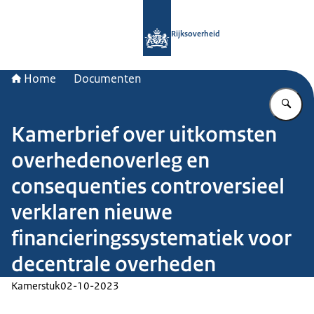
Naar de homepage van Rijksoverheid
Rijksoverheid
Home
Documenten
Vu
Kamerbrief over uitkomsten
overhedenoverleg en
consequenties controversieel
verklaren nieuwe
financieringssystematiek voor
decentrale overheden
Kamerstuk
02-10-2023