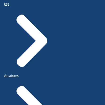
RSS
Vacatures